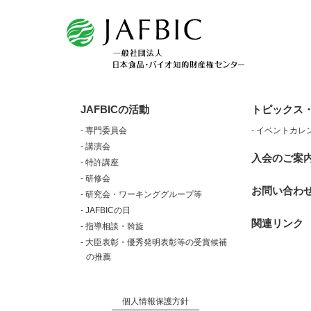
JAFBICの活動
トピックス
- 専門委員会
- イベントカレ
- 講演会
入会のご案
- 特許講座
- 研修会
お問い合わ
- 研究会・ワーキンググループ等
- JAFBICの日
関連リンク
- 指導相談・斡旋
- 大臣表彰・優秀発明表彰等の受賞候補
の推薦
個人情報保護方針