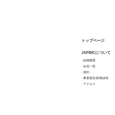
トップページ
JAFBICについて
- 組織概要
- 会員一覧
- 規約
- 事業報告/財務諸表
- アクセス