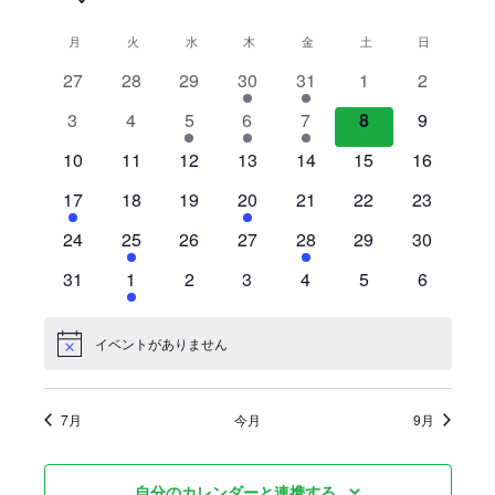
ン
付
月
月曜日
火
火曜日
水
水曜日
木
木曜日
金
金曜日
土
土曜日
日
日曜日
イ
ト
を
0
0
0
1
2
0
0
ベ
27
28
29
30
31
1
2
選
イ
イ
イ
イ
イ
イ
イ
ン
0
0
1
1
2
0
0
3
4
5
6
7
8
9
択
ベ
ベ
ベ
ベ
ベ
ベ
ベ
ト
イ
イ
イ
イ
イ
イ
イ
ン
0
ン
0
ン
0
ン
0
ン
0
0
ン
0
ン
10
11
12
13
14
15
16
ベ
ベ
ベ
ベ
ベ
ベ
ベ
の
ト
イ
ト
イ
ト
イ
ト
イ
ト
イ
イ
ト
イ
ト
1
ン
0
ン
0
ン
1
ン
0
ン
0
ン
0
ン
17
18
19
20
21
22
23
カ
ベ
ベ
ベ
ベ
ベ
ベ
ベ
イ
ト
イ
ト
イ
ト
イ
ト
イ
ト
イ
ト
イ
ト
レ
ン
0
ン
1
ン
0
ン
0
ン
1
ン
0
ン
0
24
25
26
27
28
29
30
ベ
ベ
ベ
ベ
ベ
ベ
ベ
ト
イ
ト
イ
ト
イ
ト
イ
ト
イ
ト
イ
ト
イ
ン
ン
0
ン
1
ン
0
ン
0
ン
0
ン
0
ン
0
31
1
2
3
4
5
6
ベ
ベ
ベ
ベ
ベ
ベ
ベ
ダ
ト
イ
ト
イ
ト
イ
ト
イ
ト
イ
ト
イ
ト
イ
ン
ン
ン
ン
ン
ン
ン
ー
ベ
ベ
ベ
ベ
ベ
ベ
ベ
ト
ト
ト
ト
ト
ト
ト
イベントがありません
Notice
ン
ン
ン
ン
ン
ン
ン
ト
ト
ト
ト
ト
ト
ト
7月
今月
9月
自分のカレンダーと連携する