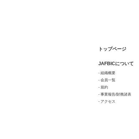
トップページ
JAFBICについて
- 組織概要
- 会員一覧
- 規約
- 事業報告/財務諸表
- アクセス