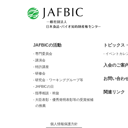
JAFBICの活動
トピックス
- 専門委員会
- イベントカレ
- 講演会
入会のご案
- 特許講座
- 研修会
お問い合わ
- 研究会・ワーキンググループ等
- JAFBICの日
関連リンク
- 指導相談・斡旋
- 大臣表彰・優秀発明表彰等の受賞候補
の推薦
個人情報保護方針