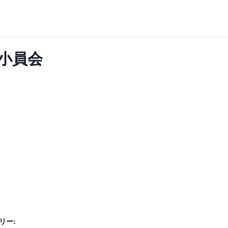
小員会
リー: