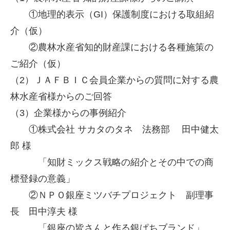
①地理的表示（GI）保護制度における取組紹
介（仮）
②農林水産省知的財産課における各種施策の
ご紹介（仮）
（2）ＪＡＦＢＩＣ会員企業からの質問に対する農
林水産省様からのご回答
（3）企業様からの事例紹介
①株式会社 サカタのタネ 法務部 田中健太
郎 様
「知財ミックス戦略の紹介とその中での商
標登録の意義」
②ＮＰＯ銀座ミツバチプロジェクト 副理事
長 田中淳夫 様
「銀座の皆さんと作る銀ぱちブランド」