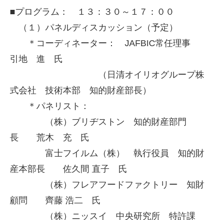
■プログラム： １３：３０～１７：００
（１）パネルディスカッション（予定）
＊コーディネーター： JAFBIC常任理事
引地 進 氏
（日清オイリオグループ株
式会社 技術本部 知的財産部長）
＊パネリスト：
（株）ブリヂストン 知的財産部門
長 荒木 充 氏
富士フイルム（株） 執行役員 知的財
産本部長 佐久間 直子 氏
（株）フレアフードファクトリー 知財
顧問 齊藤 浩二 氏
（株）ニッスイ 中央研究所 特許課