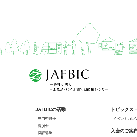
JAFBICの活動
トピックス
- 専門委員会
- イベントカレ
- 講演会
入会のご案
- 特許講座